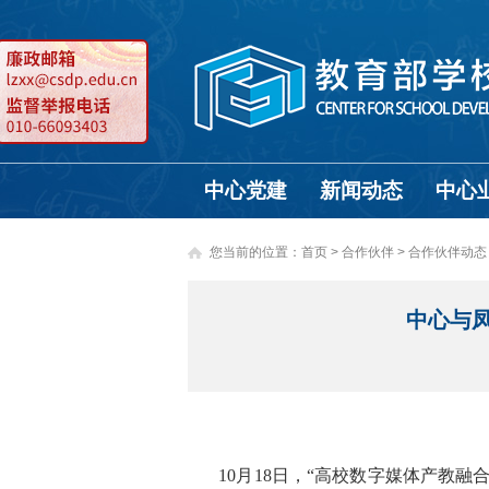
中心党建
新闻动态
中心
您当前的位置：
首页
>
合作伙伴 >
合作伙伴动态
中心与
10月18日，“高校数字媒体产教