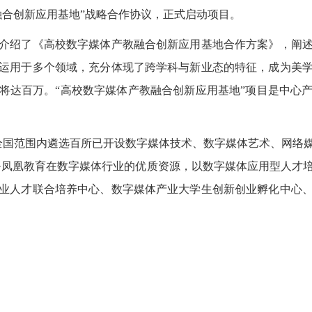
融合创新应用基地”战略合作协议，正式启动项目。
绍了《高校数字媒体产教融合创新应用基地合作方案》，阐述
运用于多个领域，充分体现了跨学科与新业态的特征，成为美
缺口将达百万。“高校数字媒体产教融合创新应用基地”项目是中心
国范围内遴选百所已开设数字媒体技术、数字媒体艺术、网络媒
·凤凰教育在数字媒体行业的优质资源，以数字媒体应用型人才
业人才联合培养中心、数字媒体产业大学生创新创业孵化中心