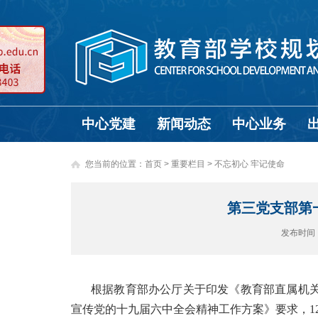
中心党建
新闻动态
中心业务
您当前的位置：
首页
>
重要栏目 >
不忘初心 牢记使命
第三党支部第
发布时间
根据教育部办公厅关于印发《教育部直属机
宣传党的十九届六中全会精神工作方案》要求，1