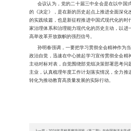
会议认为，党的二十届三中全会是在以中国
的《决定》，是在新的历史起点上推进全面深化
的实践续篇，也是新征程推进中国式现代化的时
家治理体系和治理能力现代化的历史主动，以进
高举改革开放旗帜的强烈信号。
孙明春强调，一要把学习贯彻全会精神作为当
政治自觉，迅速在中心掀起学习宣传贯彻全会精
主动对标对表，自觉围绕部党组决策部署思考问
主业，认真梳理年度工作计划落实情况，全力推
转化为推动教育高质量发展的实际行动。
上一篇：2024年高校基建培训班（第二期）在中国海洋大学成