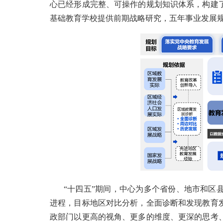
心已经形成完整、可操作的规划知识体系，构建
基础教育学校提供前期战略研究，五年事业发展
“十四五”期间，中心为多个省份、地市和区
进程，目标地区对比分析，全面诊断和发现教育
政部门以更高的视角、更多的维度、更深的思考