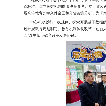
置标准、建立长效机制提供决策参考。立足适应
展高等教育办学条件全国和分省监测分析，为研
中心积极践行一线规则、探索开展基于数据
过开展教育规划制定、教育机制体制改革、创新
五”及中长期教育改革发展路径。