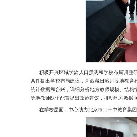
积极开展区域学龄人口预测和学校布局调整
条件提出学校布局建议，为西藏日喀则等地教育
统计数据和台账，详细分析地方教师规模、结构
等地教师队伍配置提出政策建议，推动地方数据
在学校层面，中心助力北京市二十中教育集团