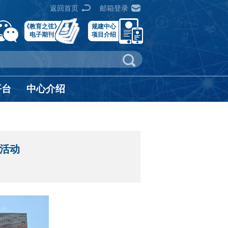
返回首页
邮箱登录
《教育之弦》
规建中心
电子期刊
项目介绍
平台
中心介绍
日活动