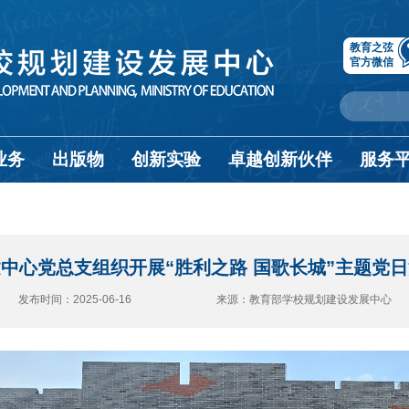
教育之弦
官方微信
业务
出版物
创新实验
卓越创新伙伴
服务
中心党总支组织开展“胜利之路 国歌长城”主题党
发布时间：2025-06-16 来源：教育部学校规划建设发展中心