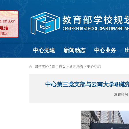
中心党建
新闻动态
中心业务
您当前的位置：
首页
>
新闻动态 >
中心动态
中心第三党支部与云南大学职能
发布时间