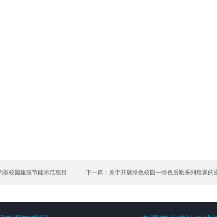
约型校园建筑节能示范项目
下一篇：关于开展绿色校园—绿色后勤系列培训的
国教育智库网
教育事业统计在线