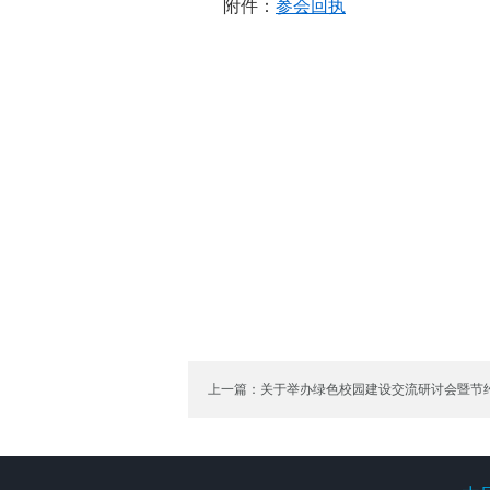
附件：
参会回执
上一篇：关于举办绿色校园建设交流研讨会暨节
专题培训会的通知
中