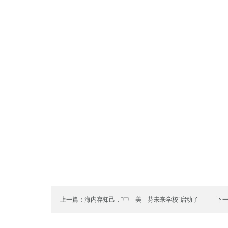
上一篇：海内存知己，“中—美—芬未来学校”启动了
下一