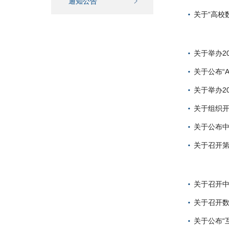
通知公告
关于“高校
关于举办2
关于公布“
关于举办2
关于组织开
关于公布中
关于召开第
关于召开中
关于召开数
关于公布“