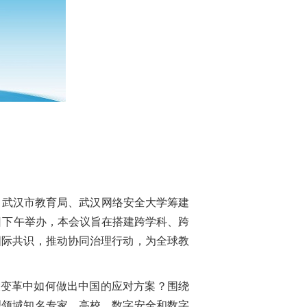
导，武汉市教育局、武汉网络安全大学筹建
日下午举办，本会议旨在搭建跨学科、跨
国际共识，推动协同治理行动，为全球教
大变革中如何做出中国的应对方案？围绕
理领域知名专家，高校，数字安全和数字