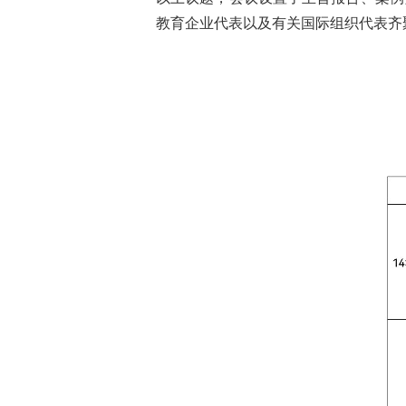
教育企业代表以及有关国际组织代表齐