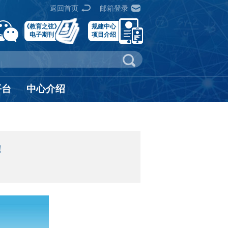
返回首页
邮箱登录
《教育之弦》
规建中心
电子期刊
项目介绍
平台
中心介绍
！