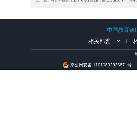
上一篇：教育事业统计工作典型案例⑨丨西安交通大学：“体制
能・服务下沉”构建统计新生态
中国教育智
中国教育智
|
京公网安备 11010802026871号