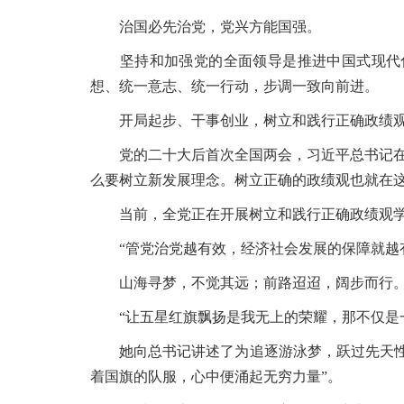
治国必先治党，党兴方能国强。
坚持和加强党的全面领导是推进中国式现代化
想、统一意志、统一行动，步调一致向前进。
开局起步、干事创业，树立和践行正确政绩观至
党的二十大后首次全国两会，习近平总书记在江
么要树立新发展理念。树立正确的政绩观也就在这
当前，全党正在开展树立和践行正确政绩观学
“管党治党越有效，经济社会发展的保障就越有
山海寻梦，不觉其远；前路迢迢，阔步而行。家
“让五星红旗飘扬是我无上的荣耀，那不仅是一
她向总书记讲述了为追逐游泳梦，跃过先天性脊
着国旗的队服，心中便涌起无穷力量”。