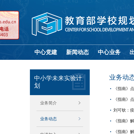
中心党建
新闻动态
中心业务
业务动
中小学未来实验计
划
《指南》点
《指南》点
业务简介
刘可钦：
业务动态
《指南》
《指南》解