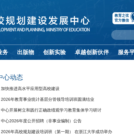
教育之弦
官方微信
业务
出版物
创新实验
卓越创新伙伴
服务
中心动态
加快推进高水平应用型高校建设
2026年教育事业统计基层分管领导培训班圆满结业
中心开展树立和践行正确政绩观学习教育集体学习研讨
中心2026年度公开招聘（非事业编制）公告
2026年高校规划建设培训班（第一期） 在浙江大学成功举办