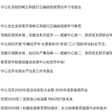
中心扎实组织树立和践行正确政绩观理论学习专题会
中心党总支部署开展树立和践行正确政绩观学习教育
智能应用强本领，党建业务共提升——规建中心第一、第四党支部联合举办
中心组织开展“巾帼绽芳华 礼赞新时代”庆祝“三八”国际劳动妇女节活...
党建引领聚全链，知识生产攀高峰——规建中心第二、第四党支部开展联学
教育部学校规划建设发展中心给您拜年啦!
中心召开全面从严治党工作专题会
中心召开2025年度总结表彰大会暨 2026年度新春团拜会
回望2025⑪丨党群连心绘温暖 同向同行筑未来
回望2025⑩丨积极拓展教育帮扶路径，全力助推教育援疆与乡村振兴