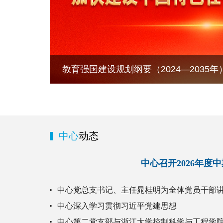
教育强国建设规划纲要（2024—2035年
中心
动态
中心召开2026年度
中心党总支书记、主任晁桂明为全体党员干部
中心深入学习贯彻习近平党建思想
中心第二党支部与浙江大学控制科学与工程学院党